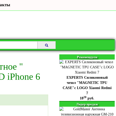
акты
Рекомендуем
ное "
 iPhone 6
EXPERTS Силиконовый
чехол "MAGNETIC TPU
CASE"с LOGO Xiaomi Redmi
7
20
18
руб.
Лидер продаж