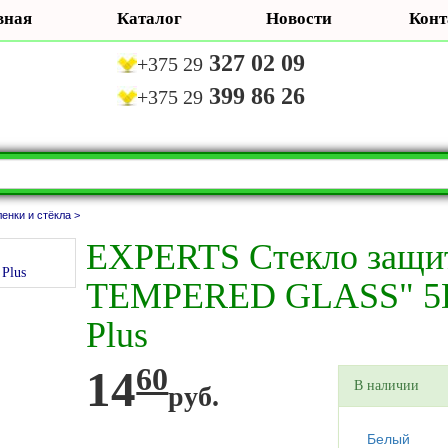
вная
Каталог
Новости
Конт
327 02 09
+375 29
399 86 26
+375 29
енки и стёкла >
EXPERTS Стекло защит
TEMPERED GLASS" 5D
Plus
14
60
В наличии
руб.
Белый