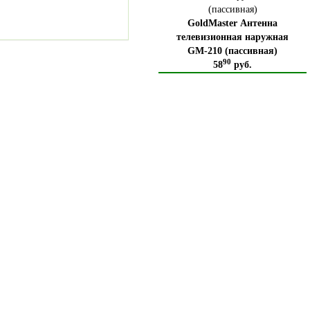
GoldMaster Антенна
телевизионная наружная
GM-210 (пассивная)
90
58
руб.