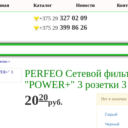
вная
Каталог
Новости
Конт
327 02 09
+375 29
399 86 26
+375 29
ьтры >
PERFEO Сетевой филь
"POWER+" 3 розетки 3
20
20
Нет в наличии
руб.
Серый
Черный