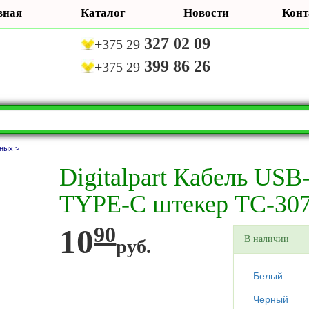
вная
Каталог
Новости
Конт
327 02 09
+375 29
399 86 26
+375 29
ных >
Digitalpart Кабель USB
TYPE-C штекер TC-307
10
90
В наличии
руб.
Белый
Черный