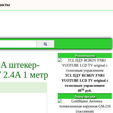
акты
Рекомендуем
-A штекер-
 2.4A 1 метр
TCL ПДУ RC802V FNR1
YUOTUBE LCD TV original с
голосовым управлением
30
48
руб.
Лидер продаж