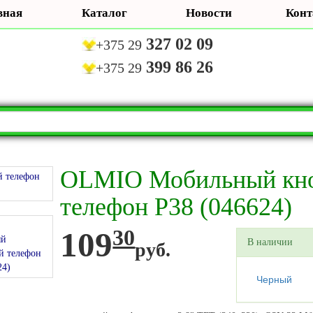
вная
Каталог
Новости
Конт
327 02 09
+375 29
399 86 26
+375 29
OLMIO Мобильный кн
телефон P38 (046624)
109
30
В наличии
руб.
Черный