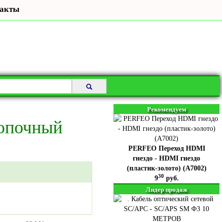
акты
Рекомендуем
опочный
PERFEO Переход HDMI
гнездо - HDMI гнездо
(пластик-золото) (A7002)
30
9
руб.
Лидер продаж