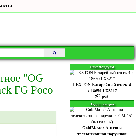
акты
Рекомендуем
итное "OG
LEXTON Батарейный отсек 4
ck FG Poco
x 18650 LX3217
70
7
руб.
Лидер продаж
GoldMaster Антенна
телевизионная наружная