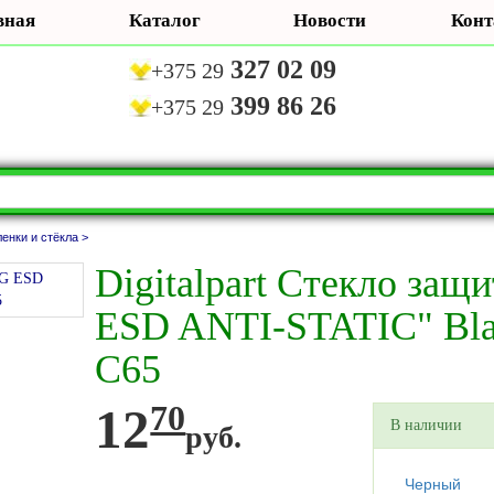
вная
Каталог
Новости
Конт
327 02 09
+375 29
399 86 26
+375 29
енки и стёкла >
Digitalpart Стекло защ
ESD ANTI-STATIC" Bla
C65
12
70
В наличии
руб.
Черный