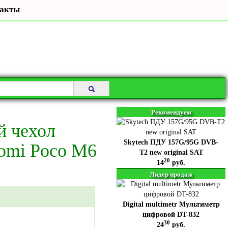
акты
Рекомендуем
й чехол
Skytech ПДУ 157G/95G DVB-
omi Poco M6
T2 new original SAT
20
14
руб.
Лидер продаж
Digital multimetr Мультиметр
цифровой DT-832
30
24
руб.