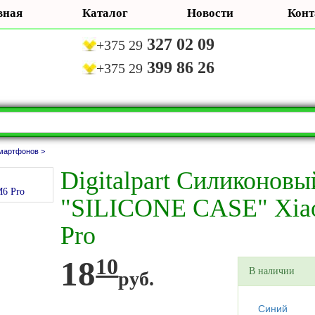
вная
Каталог
Новости
Конт
327 02 09
+375 29
399 86 26
+375 29
мартфонов >
Digitalpart Силиконовы
"SILICONE CASE" Xia
Pro
18
10
В наличии
руб.
Синий