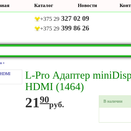
вная
Каталог
Новости
Конт
327 02 09
+375 29
399 86 26
+375 29
а >
L-Pro Адаптер miniDisp
HDMI (1464)
21
90
В наличии
руб.