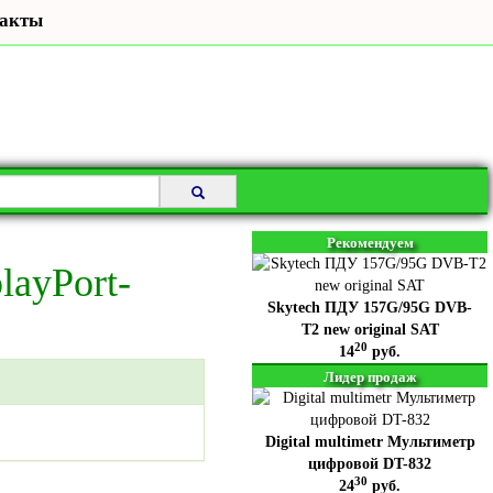
акты
Рекомендуем
layPort-
Skytech ПДУ 157G/95G DVB-
T2 new original SAT
20
14
руб.
Лидер продаж
Digital multimetr Мультиметр
цифровой DT-832
30
24
руб.