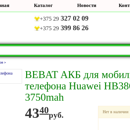
вная
Каталог
Новости
Конт
327 02 09
+375 29
399 86 26
+375 29
ов >
BEBAT АКБ для мобил
телефона Huawei HB3
3750mah
43
40
Нет в наличии
руб.