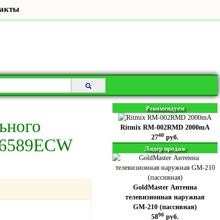
акты
Рекомендуем
ьного
Ritmix RM-002RMD 2000mA
40
27
руб.
86589ECW
Лидер продаж
GoldMaster Антенна
телевизионная наружная
GM-210 (пассивная)
90
58
руб.