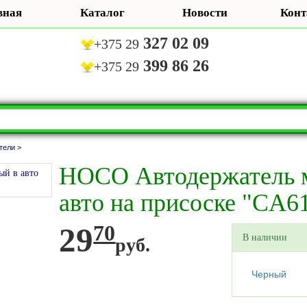
вная
Каталог
Новости
Конт
327 02 09
+375 29
399 86 26
+375 29
тели >
HOCO Автодержатель 
авто на присоске "CA6
29
70
В наличии
руб.
Черный