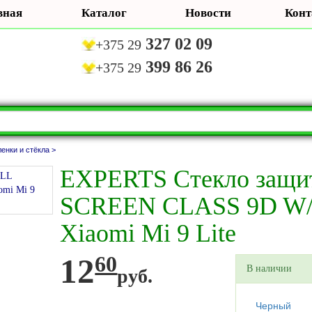
вная
Каталог
Новости
Конт
327 02 09
+375 29
399 86 26
+375 29
енки и стёкла >
EXPERTS Стекло защи
SCREEN CLASS 9D W
Xiaomi Mi 9 Lite
12
60
В наличии
руб.
Черный