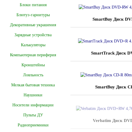
Блоки питания
Блютуз-гарнитуры
SmartBuy Диск DV
Декоративные украшения
Зарядные устройства
Калькуляторы
SmartTrack Диск D
Компьютерная периферия
Кронштейны
Лояльность
Мелкая бытовая техника
SmartBuy Диск C
Наушники
Носители информации
Пульты ДУ
Verbatim Диск DV
Радиоприемники