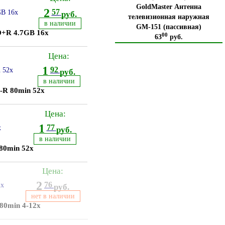
GoldMaster Антенна
2
57
руб.
телевизионная наружная
в наличии
GM-151 (пассивная)
D+R 4.7GB 16x
00
63
руб.
Цена:
1
92
руб.
в наличии
-R 80min 52x
Цена:
1
77
руб.
в наличии
80min 52x
Цена:
2
76
руб.
нет в наличии
80min 4-12x