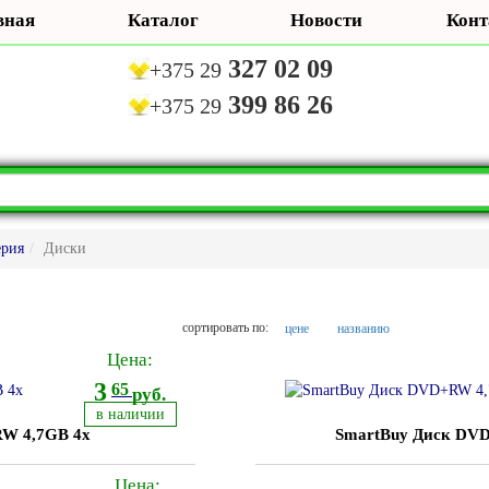
вная
Каталог
Новости
Конт
327 02 09
+375 29
399 86 26
+375 29
ерия
Диски
цене
названию
сортировать по:
Цена:
3
65
руб.
в наличии
W 4,7GB 4x
SmartBuy Диск DV
Цена: