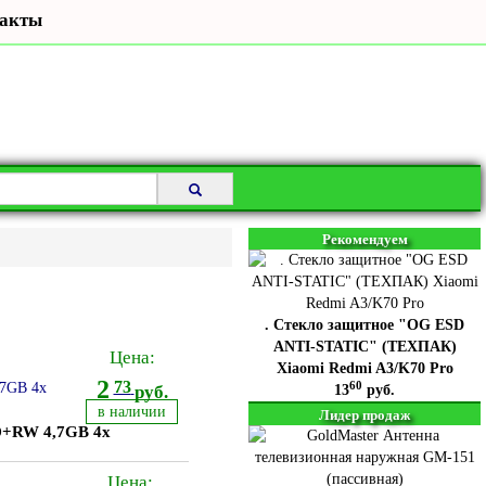
акты
Рекомендуем
. Стекло защитное "OG ESD
ANTI-STATIC" (ТЕХПАК)
Цена:
Xiaomi Redmi A3/K70 Pro
2
73
60
руб.
13
руб.
в наличии
Лидер продаж
D+RW 4,7GB 4x
Цена: