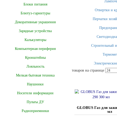
Лампоч
Блоки питания
Отвертки и к
Блютуз-гарнитуры
Перчатки хозя
Декоративные украшения
Предохран
Зарядные устройства
Светодиодна
Калькуляторы
Строительный и
Компьютерная периферия
Термоме
Кронштейны
Электрические
Лояльность
товаров на странице
Мелкая бытовая техника
Наушники
Носители информации
Пульты ДУ
GLOBUS Газ для зажи
Радиоприемники
мл