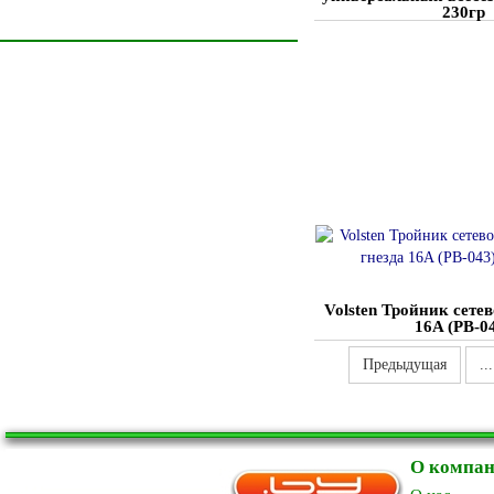
230гр
Volsten Тройник сетев
16A (PB-0
Предыдущая
...
О компа