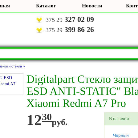
вная
Каталог
Новости
Конт
327 02 09
+375 29
399 86 26
+375 29
енки и стёкла >
Digitalpart Стекло защ
ESD ANTI-STATIC" Bl
Xiaomi Redmi A7 Pro
12
30
В наличии
руб.
Черный