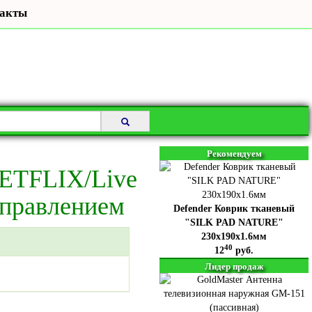
акты
Рекомендуем
NETFLIX/Live
правлением
Defender Коврик тканевый
"SILK PAD NATURE"
230x190x1.6мм
40
12
руб.
Лидер продаж