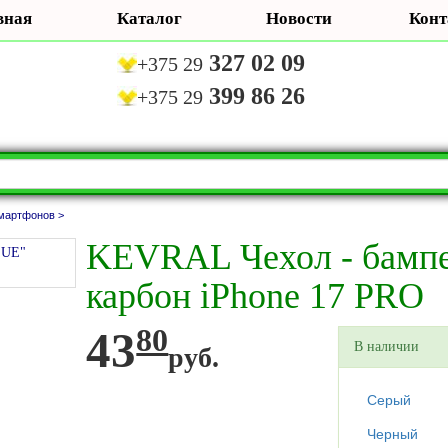
вная
Каталог
Новости
Конт
327 02 09
+375 29
399 86 26
+375 29
мартфонов >
KEVRAL Чехол - бамп
карбон iPhone 17 PRO
43
80
В наличии
руб.
Серый
Черный